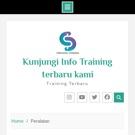
Skip
to
content
Kunjungi Info Training
terbaru kami
Training Terbaru
IG
Youtube
Twitter
Facebook
Home
Peralatan