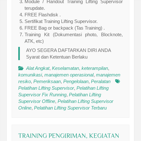
Module / Handout Training Lifting Supervisor
terupdate.
FREE Flashdisk .
Sertifikat Training Lifting Supervisor.
FREE Bag or backpack (Tas Training) .
Training Kit (Dokumentasi photo, Blocknote,
ATK, etc)
AYO SEGERA DAFTARKAN DIRI ANDA
Syarat dan Ketentuan Berlaku
Alat Angkat
,
Keselamatan
,
keterampilan
,
komunikasi
,
manajemen operasional
,
manajemen
resiko
,
Pemeriksaan
,
Pengelolaan
,
Peralatan
Pelatihan Lifting Supervisor
,
Pelatihan Lifting
Supervisor Fix Running
,
Pelatihan Lifting
Supervisor Offline
,
Pelatihan Lifting Supervisor
Online
,
Pelatihan Lifting Supervisor Terbaru
TRAINING PENGIRIMAN, KEGIATAN