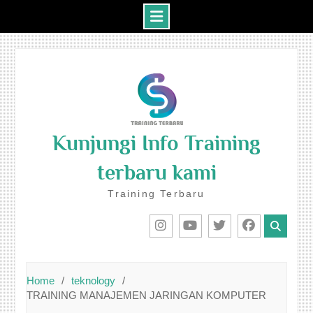
Skip
to
content
Kunjungi Info Training
terbaru kami
Training Terbaru
IG
Youtube
Twitter
Facebook
Home
teknology
TRAINING MANAJEMEN JARINGAN KOMPUTER