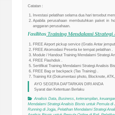
Catatan :
Investasi pelatihan selama dua hari tersebut meny
Apabila perusahaan membutuhkan paket in hou
anggaran perusahaan.
Fasilitas
Training Mendalami Strategi 
FREE Airport pickup service (Gratis Antar jempu
FREE Akomodasi Peserta ke tempat pelatihan .
Module / Handout Training Mendalami Strategi An
FREE Flashdisk .
Sertifikat Training Mendalami Strategi Analisis B
FREE Bag or backpack (Tas Training) .
Training Kit (Dokumentasi photo, Blocknote, ATK,
AYO SEGERA DAFTARKAN DIRI ANDA
Syarat dan Ketentuan Berlaku
Analisis Data
,
Business
,
keterampilan
,
keuanga
Mendalami Strategi Analisis Bisnis untuk Pemula di 
Running di Jogja
,
Pelatihan Mendalami Strategi Anal
Analisis Bisnis untuk Pemula Online di Bali
,
Pelatiha