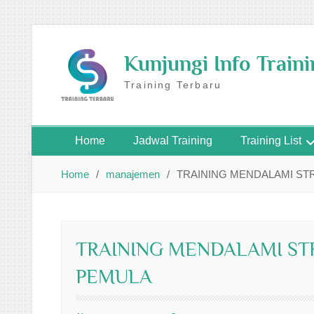
Skip
to
Kunjungi Info Train
content
Training Terbaru
Home
Jadwal Training
Training List
Home
manajemen
TRAINING MENDALAMI STR
TRAINING MENDALAMI STR
PEMULA