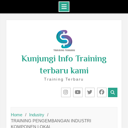
Skip
to
content
Kunjungi Info Training
terbaru kami
Training Terbaru
IG
Youtube
Twitter
Facebook
Home
Industry
TRAINING PENGEMBANGAN INDUSTRI
KOMPONEN LOKAL