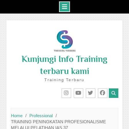
Skip
to
content
Kunjungi Info Training
terbaru kami
Training Terbaru
IG
Youtube
Twitter
Facebook
Home
Professional
TRAINING PENINGKATAN PROFESIONALISME
MELALUI PELATIHAN IAS 37