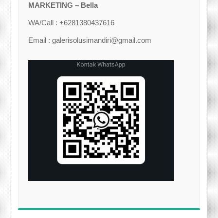
MARKETING – Bella
WA/Call : +6281380437616
Email : galerisolusimandiri@gmail.com