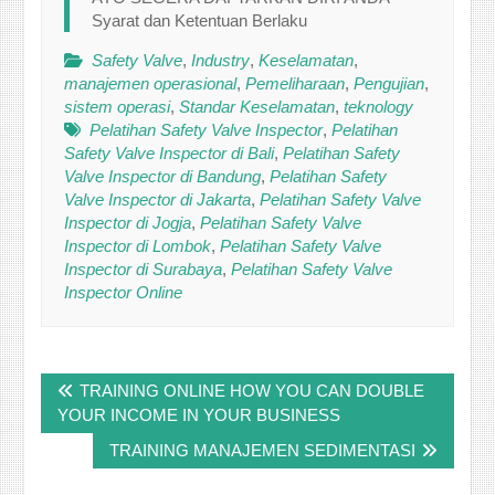
Syarat dan Ketentuan Berlaku
Safety Valve
,
Industry
,
Keselamatan
,
manajemen operasional
,
Pemeliharaan
,
Pengujian
,
sistem operasi
,
Standar Keselamatan
,
teknology
Pelatihan Safety Valve Inspector
,
Pelatihan
Safety Valve Inspector di Bali
,
Pelatihan Safety
Valve Inspector di Bandung
,
Pelatihan Safety
Valve Inspector di Jakarta
,
Pelatihan Safety Valve
Inspector di Jogja
,
Pelatihan Safety Valve
Inspector di Lombok
,
Pelatihan Safety Valve
Inspector di Surabaya
,
Pelatihan Safety Valve
Inspector Online
Post
TRAINING ONLINE HOW YOU CAN DOUBLE
navigation
YOUR INCOME IN YOUR BUSINESS
TRAINING MANAJEMEN SEDIMENTASI