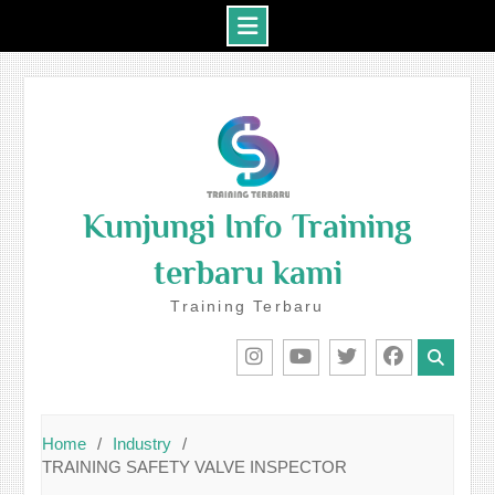
Skip
to
content
Kunjungi Info Training
terbaru kami
Training Terbaru
IG
Youtube
Twitter
Facebook
Home
Industry
TRAINING SAFETY VALVE INSPECTOR