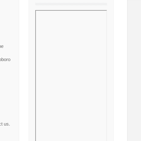
ne
oboro
t us.