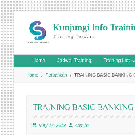
Skip
to
Kunjungi Info Train
content
Training Terbaru
Home
Jadwal Training
Training List
Home
Perbankan
TRAINING BASIC BANKING
TRAINING BASIC BANKING
May 17, 2019
4dm1n