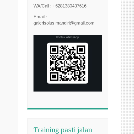
WA/Call : +6281380437616
Email :
galerisolusimandiri@gmail.com
Training pasti jalan