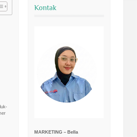
Kontak
duk-
mer
MARKETING – Bella