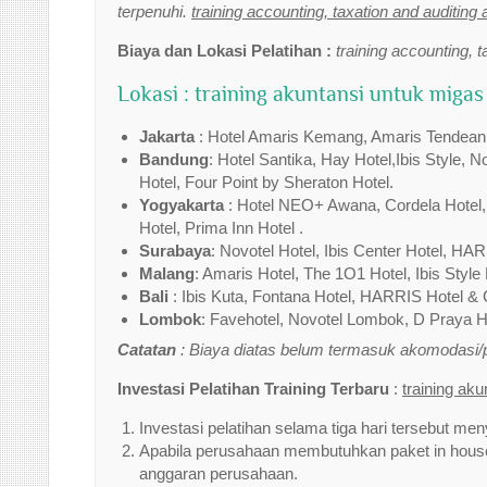
terpenuhi.
training accounting, taxation and auditing 
Biaya dan Lokasi Pelatihan :
training accounting, t
Lokasi : training akuntansi untuk migas
Jakarta
: Hotel Amaris Kemang, Amaris Tendean,Tr
Bandung
: Hotel Santika, Hay Hotel,Ibis Style, 
Hotel, Four Point by Sheraton Hotel.
Yogyakarta
: Hotel NEO+ Awana, Cordela Hotel,I
Hotel, Prima Inn Hotel .
Surabaya
: Novotel Hotel, Ibis Center Hotel, HAR
Malang
: Amaris Hotel, The 1O1 Hotel, Ibis Style 
Bali
: Ibis Kuta, Fontana Hotel, HARRIS Hotel & 
Lombok
: Favehotel, Novotel Lombok, D Praya Ho
Catatan
: Biaya diatas belum termasuk akomodasi
Investasi Pelatihan Training Terbaru
:
training ak
Investasi pelatihan selama tiga hari tersebut men
Apabila perusahaan membutuhkan paket in house 
anggaran perusahaan.