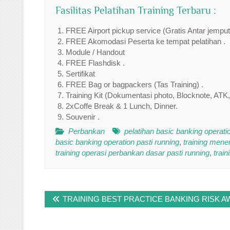
Fasilitas Pelatihan Training Terbaru :
FREE Airport pickup service (Gratis Antar jempu
FREE Akomodasi Peserta ke tempat pelatihan .
Module / Handout
FREE Flashdisk .
Sertifikat
FREE Bag or bagpackers (Tas Training) .
Training Kit (Dokumentasi photo, Blocknote, ATK,
2xCoffe Break & 1 Lunch, Dinner.
Souvenir .
Perbankan
pelatihan basic banking operatio
basic banking operation pasti running
,
training mene
training operasi perbankan dasar pasti running
,
trai
Post
TRAINING BEST PRACTICE BANKING RISK 
navigation