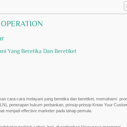
 OPERATION
ar
ni Yang Beretika Dan Beretiket
n cara-cara melayani yang beretika dan beretiket, memahami pro
i LN), penerapan hukum perbankan, prinsip-prinsip Know Your Custo
at menjadi effective marketer pada tahap pemula.
pendekatan praktek sehari–hari di perbankan khususnya mengenai