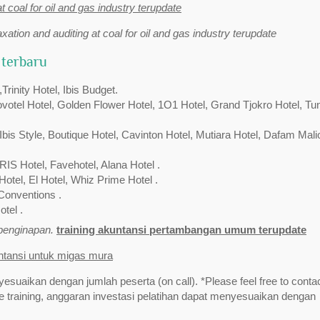
at coal for oil and gas industry terupdate
axation and auditing at coal for oil and gas industry terupdate
 terbaru
inity Hotel, Ibis Budget.
Novotel Hotel, Golden Flower Hotel, 1O1 Hotel, Grand Tjokro Hotel, Tu
bis Style, Boutique Hotel, Cavinton Hotel, Mutiara Hotel, Dafam Mali
RIS Hotel, Favehotel, Alana Hotel .
Hotel, El Hotel, Whiz Prime Hotel .
Conventions .
tel .
/penginapan.
training akuntansi pertambangan umum terupdate
untansi untuk migas mura
yesuaikan dengan jumlah peserta (on call). *Please feel free to contac
training, anggaran investasi pelatihan dapat menyesuaikan dengan