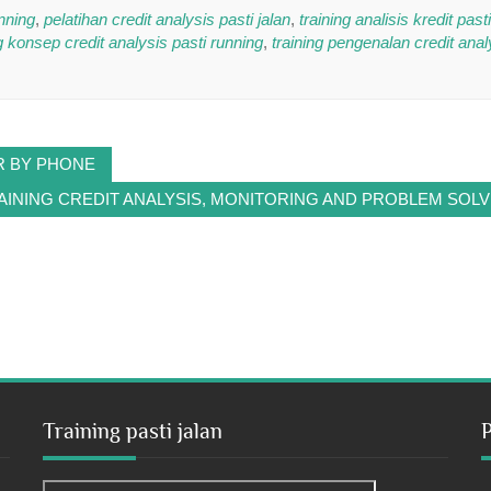
unning
,
pelatihan credit analysis pasti jalan
,
training analisis kredit pasti
ng konsep credit analysis pasti running
,
training pengenalan credit anal
R BY PHONE
AINING CREDIT ANALYSIS, MONITORING AND PROBLEM SOLV
Training pasti jalan