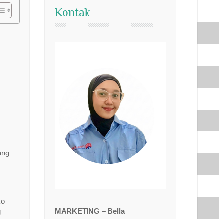
Kontak
ang
ko
MARKETING – Bella
g