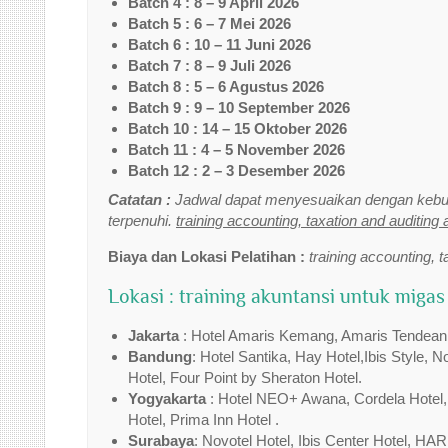
Batch 4 : 8 – 9 April 2026
Batch 5 : 6 – 7 Mei 2026
Batch 6 : 10 – 11 Juni 2026
Batch 7 : 8 – 9 Juli 2026
Batch 8 : 5 – 6 Agustus 2026
Batch 9 : 9 – 10 September 2026
Batch 10 : 14 – 15 Oktober 2026
Batch 11 : 4 – 5 November 2026
Batch 12 : 2 – 3 Desember 2026
Catatan :
Jadwal dapat menyesuaikan dengan kebut
terpenuhi.
training accounting, taxation and auditing 
Biaya dan Lokasi Pelatihan :
training accounting, t
Lokasi : training akuntansi untuk migas
Jakarta
: Hotel Amaris Kemang, Amaris Tendean,Tr
Bandung
: Hotel Santika, Hay Hotel,Ibis Style, 
Hotel, Four Point by Sheraton Hotel.
Yogyakarta
: Hotel NEO+ Awana, Cordela Hotel,I
Hotel, Prima Inn Hotel .
Surabaya
: Novotel Hotel, Ibis Center Hotel, HAR