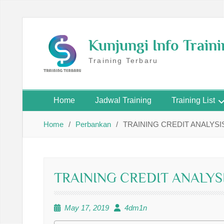
Skip
to
Kunjungi Info Train
content
Training Terbaru
Home
Jadwal Training
Training List
Home
Perbankan
TRAINING CREDIT ANALYSI
TRAINING CREDIT ANALYS
May 17, 2019
4dm1n