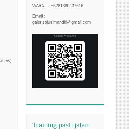
WA/Call : +6281380437616
Email :
galerisolusimandiri@gmail.com
ities)
Training pasti jalan