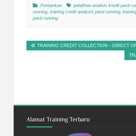
Perbankan
pelatihan analisis kredit pasti r
running
,
training credit analysis pasti running
,
traini
pasti running
Post
TRAINING CREDIT COLLECTION – DIRECT O
navigation
TR
Alamat Training Terbaru