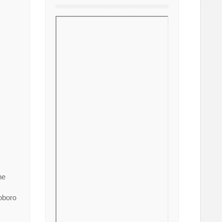
ne
oboro