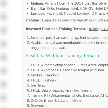
Malang
: Amaris Hotel, The 1O1 Hotel, Ibis Style 
Bali
: Ibis Kuta, Fontana Hotel, HARRIS Hotel & 
Lombok
: Favehotel, Novotel Lombok, D Praya Ho
Catatan
: Biaya diatas belum termasuk akomodasi
Investasi Pelatihan Training Terbaru
:
training ak
Investasi pelatihan selama tiga hari tersebut men
Apabila perusahaan membutuhkan paket in house 
anggaran perusahaan.
Fasilitas Pelatihan Training Terbaru :
FREE Airport pickup service (Gratis Antar jempu
FREE Akomodasi Peserta ke tempat pelatihan .
Module / Handout
FREE Flashdisk .
Sertifikat
FREE Bag or bagpackers (Tas Training) .
Training Kit (Dokumentasi photo, Blocknote, ATK,
2xCoffe Break & 1 Lunch, Dinner.
Souvenir .