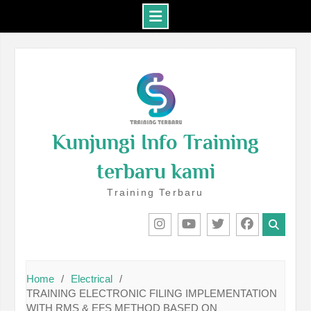
Skip
to
content
Kunjungi Info Training
terbaru kami
Training Terbaru
IG
Youtube
Twitter
Facebook
Home
Electrical
TRAINING ELECTRONIC FILING IMPLEMENTATION
WITH RMS & EFS METHOD BASED ON