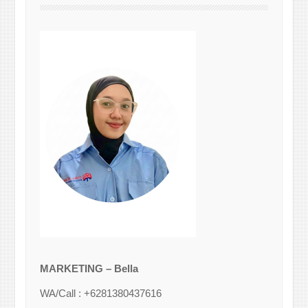
MARKETING – Bella
WA/Call : +6281380437616