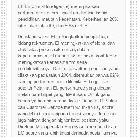
EI (Emotional Intelligence) meningkatkan
performance secara signifikan di dunia bisnis,
pendidikan, maupun kesehatan. Keberhasilan 20%
ditentukan oleh IQ, dan 80% oleh EI.
Di bidang sales, EI meningkatkan penjualan; di
bidang rekrutmen, EI meningkatkan efisiensi dan
efektivitas proses rekrutmen; dalam
kepemimpinan, EI menurunkan tingkat konflik dan
meningkatkan kerjasama tim serta
produktivitasnya. Dan berdasarkan penelitian yang
dilakukan pada tahun 2004, ditemukan bahwa 82%
dari top performers memiliki nilai EI tinggi, dan
setelah Pelatihan EI, performance yang dicapai
melampaui target yang ditentukan. Untuk garis
besarnya hampir semua divisi : Finance, IT, Sales
dan Customer Service membutuhkan EQ score
yang lebih tinggi daripada fungsi lainnya demikian
juga halnya dengan higher level position, yaitu
Direktur, Manager, dan Supervisor membutuhkan
EQ score yang lebih tinggi daripada posisi lainnya.