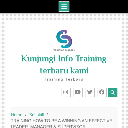
Skip
to
content
Kunjungi Info Training
terbaru kami
Training Terbaru
IG
Youtube
Twitter
Facebook
Home
Softskill
TRAINING HOW TO BE A WINNING AN EFFECTIVE
LEADER, MANAGER & SUPERVISOR