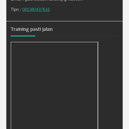
Tlpn :
081380437616
Training pasti jalan