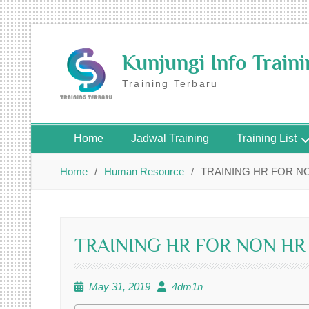
Skip
to
Kunjungi Info Train
content
Training Terbaru
Home
Jadwal Training
Training List
Home
Human Resource
TRAINING HR FOR N
TRAINING HR FOR NON H
May 31, 2019
4dm1n