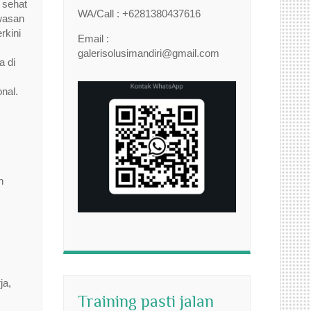
 sehat
WA/Call : +6281380437616
awasan
rkini
Email :
galerisolusimandiri@gmail.com
a di
nal.
n
ja,
Training pasti jalan