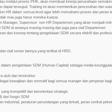
tau melalui proses PHK, akan membuat kinerja perusahaan semakin
kan dapat terwujud. Training ini akan memberikan pencerahan dan w
y Non HR dalam semua level agar lebih memahami proses dan peran te
dak mau juga harus mereka kuasai.
sisten Manager, Supervisor non HR Departemen yang akan menjadi mitr
 SDM di areanya masing-masing dan juga para staf Departemen
 dan konsep tentang pengelolaan SDM secara efektif dan profesio
 dan staf senior lainnya yang terlibat di HRD.
 di dalam pengelolaan SDM (Human Capital) sebagai media keunggula
 utuh dan terstruktur
bagai kewajiban dan normatif bagi semua manajer dan pimpinan bagi
g kompetitif dan berorientasi strategis
) dari fungsi SDM
ndustrial, peraturan perundangan yang terkait, peran serikat peker