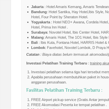
Jakarta
: Hotel Amaris Kemang, Amaris Tendean,Tr
Bandung
: Hotel Santika, Hay Hotel,Ibis Style, 
Hotel, Four Point by Sheraton Hotel.
Yogyakarta
: Hotel NEO+ Awana, Cordela Hotel,I
Hotel, Prima Inn Hotel .
Surabaya
: Novotel Hotel, Ibis Center Hotel, HAR
Malang
: Amaris Hotel, The 1O1 Hotel, Ibis Style 
Bali
: Ibis Kuta, Fontana Hotel, HARRIS Hotel & 
Lombok
: Favehotel, Novotel Lombok, D Praya Ho
Catatan
: Biaya diatas belum termasuk akomodasi
Investasi Pelatihan Training Terbaru
:
training ak
Investasi pelatihan selama tiga hari tersebut men
Apabila perusahaan membutuhkan paket in house 
anggaran perusahaan.
Fasilitas Pelatihan Training Terbaru :
FREE Airport pickup service (Gratis Antar jempu
FREE Akomodasi Peserta ke tempat pelatihan .