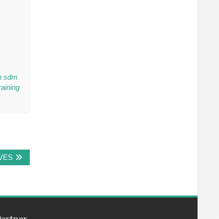
on sdm
raining
VES