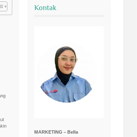
Kontak
ang
tut
kin
MARKETING – Bella