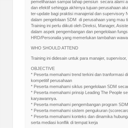
pemeliharaan sampai tahap pensiun secara alami a
dan efektif sehingga akhirnya tujuan perusahaan a
ter-update bagi praktisi manajerial dan supervisor
dalam pengelolaan SDM di perusahaan yang mau ti
Training ini perlu diikuti oleh Direksi, Manager, A
dalam aspek pengembangan dan pengelolaan fungsi
HRD/Personalia yang memerlukan tambahan wawasan
WHO SHOULD ATTEND
Training ini didesain untuk para manajer, supervisor,
OBJECTIVE
* Peserta memahami trend terkini dan tranformasi
kompetitif perusahaan
* Peserta memahami siklus pengelolaan SDM secara
* Peserta memahami prinsip Leading The People se
karyawannya.
* Peserta memahami pengembangan program SDM yan
* Peserta memahami sistem pengukuran (scorecard
* Peserta memahami konteks dan dinamika hubungan i
serta mediasi konflik di tempat kerja