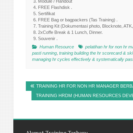
Module / Handout
FREE Flashdisk .
Sertifikat
FREE Bag or bagpackers (Tas Training) .
Training Kit (Dokumentasi photo, Blocknote, ATK,
2xCoffe Break & 1 Lunch, Dinner.
Souvenir .
Human Resource
pelatihan hr for non hr m
pasti running
,
training building the hr scorecard & ski
managing hr cycles effectively & systematically past
Post
TRAINING HR FOR NON HR MANAGER BERB
navigation
TRAINING HRDM (HUMAN RESOURCES DEVE