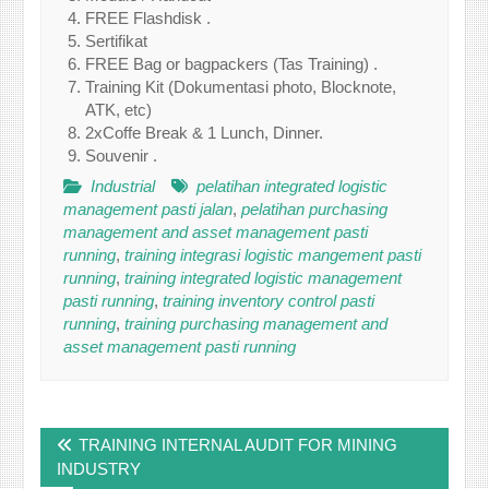
FREE Flashdisk .
Sertifikat
FREE Bag or bagpackers (Tas Training) .
Training Kit (Dokumentasi photo, Blocknote,
ATK, etc)
2xCoffe Break & 1 Lunch, Dinner.
Souvenir .
Industrial
pelatihan integrated logistic
management pasti jalan
,
pelatihan purchasing
management and asset management pasti
running
,
training integrasi logistic mangement pasti
running
,
training integrated logistic management
pasti running
,
training inventory control pasti
running
,
training purchasing management and
asset management pasti running
Post
TRAINING INTERNAL AUDIT FOR MINING
navigation
INDUSTRY