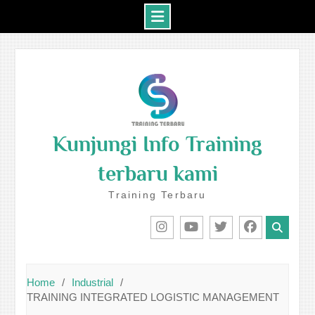
Skip
to
content
Kunjungi Info Training
terbaru kami
Training Terbaru
IG
Youtube
Twitter
Facebook
Home
Industrial
TRAINING INTEGRATED LOGISTIC MANAGEMENT