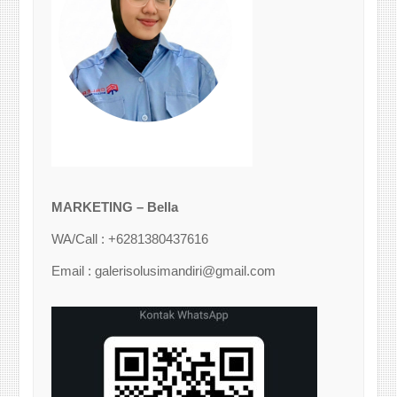
MARKETING – Bella
WA/Call : +6281380437616
Email : galerisolusimandiri@gmail.com