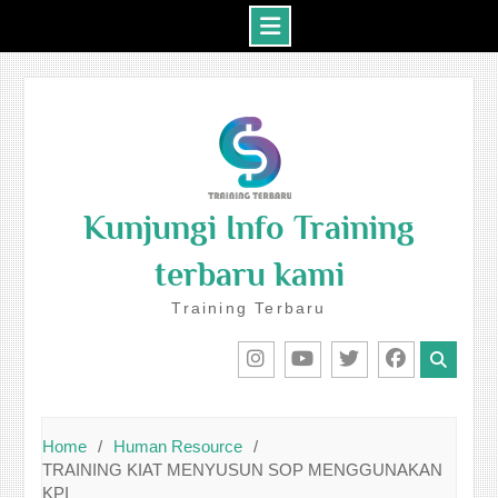
Skip
to
content
Kunjungi Info Training
terbaru kami
Training Terbaru
IG
Youtube
Twitter
Facebook
Home
Human Resource
TRAINING KIAT MENYUSUN SOP MENGGUNAKAN
KPI