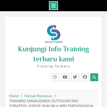
Skip
to
content
Kunjungi Info Training
terbaru kami
Training Terbaru
IG
Youtube
Twitter
Facebook
Home
Human Resource
TRAINING MANAJEMEN OUTSOURCING
STRATEGI, ASPOE HUKUM & IMPLEMENTASINYA