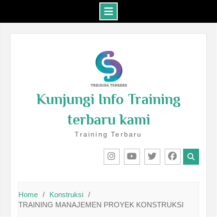
Skip
to
content
Kunjungi Info Training
terbaru kami
Training Terbaru
IG
Youtube
Twitter
Facebook
Home
Konstruksi
TRAINING MANAJEMEN PROYEK KONSTRUKSI