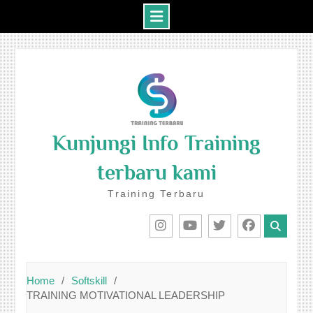
Skip
to
content
Kunjungi Info Training
terbaru kami
Training Terbaru
IG
Youtube
Twitter
Facebook
Home
Softskill
TRAINING MOTIVATIONAL LEADERSHIP