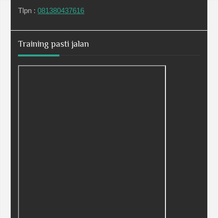
Tlpn :
081380437616
Training pasti jalan