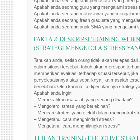
Apakah anda seorang staff pemasaran yang mengala
Apakah anda seorang guru yang mengalami stress
Apakah anda seorang mahasiswa yang mengalami s
Apakah anda seorang fresh graduate yang mengala
Apakah anda seorang anak SMA yang mengalami st
FAKTA &
DESKRIPSI TRAINING WEBI
(STRATEGI MENGELOLA STRESS YAN
Tahukah anda, setiap orang tidak akan terlepas dar
dalam situasi tersebut, tubuh akan merespon terhada
memberikan evaluasi terhadap situasi tersebut, j
penyelesaiannya atau sebaliknya jika masalah ters
berlebihan. Oleh karena itu diperlukannya strategi y
Apakah anda ingin:
– Memecahkan masalah yang sedang dihadapi?
– Mengontrol stress yang berlebihan?
– Mencari strategi yang efektif dalam mengontrol st
– Mengetahui cara menghindari stress?
– Mengetahui cara menghilangkan stress?
TUJUAN TRAINING
EFFECTIVE STRAT