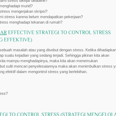
mi stress dikejar deadline?
 menghadapi murid?
tress mengerjakan skripsi?
mi stress karena belum mendapatkan pekerjaan?
ress menghadapi tekanan di rumah?
NAR
EFFECTIVE STRATEGI TO CONTROL STRESS
G EFFEKTIVE)
i sebuah masalah atau yang disebut dengan stress. Ketika dihadapka
p suatu kejadian yang sedang terjadi. Sehingga pikiran kita akan
ika kita mampu menghadapinya, maka kita akan menemukan
ebut sulit mencari penyelesaiannya maka akan menimbulkan stress 
ang efektif dalam mengontrol stress yang berlebihan.
ress?
EGI TO CONTROL STRESS (STRATEGI MENGELOL