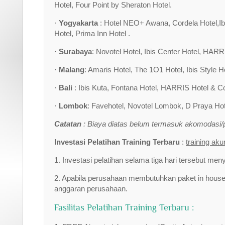
Hotel, Four Point by Sheraton Hotel.
·
Yogyakarta
: Hotel NEO+ Awana, Cordela Hotel,Ibi
Hotel, Prima Inn Hotel .
·
Surabaya
: Novotel Hotel, Ibis Center Hotel, HARRI
·
Malang
: Amaris Hotel, The 1O1 Hotel, Ibis Style Ho
·
Bali
: Ibis Kuta, Fontana Hotel, HARRIS Hotel & C
·
Lombok
: Favehotel, Novotel Lombok, D Praya Hot
Catatan
: Biaya diatas belum termasuk akomodasi
Investasi Pelatihan Training Terbaru
:
training ak
1. Investasi pelatihan selama tiga hari tersebut men
2. Apabila perusahaan membutuhkan paket in house 
anggaran perusahaan.
Fasilitas Pelatihan Training Terbaru :