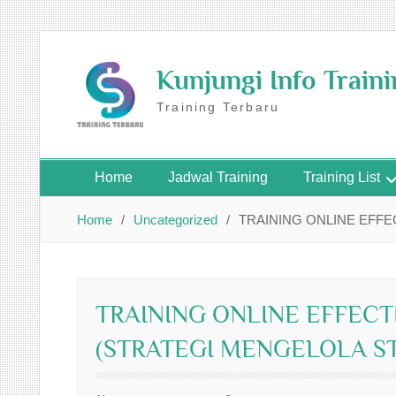
Skip
to
Kunjungi Info Train
content
Training Terbaru
Home
Jadwal Training
Training List
Home
Uncategorized
TRAINING ONLINE EFFE
TRAINING ONLINE EFFECT
(STRATEGI MENGELOLA ST