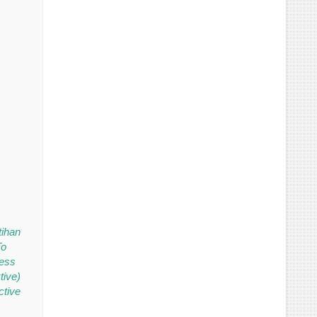
tihan
To
ress
tive)
ctive