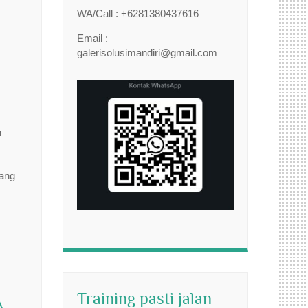
WA/Call : +6281380437616
Email :
galerisolusimandiri@gmail.com
n
yang
Training pasti jalan
A