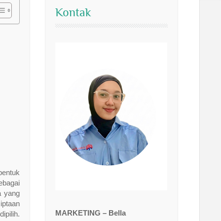
Kontak
entuk
ebagai
a yang
iptaan
MARKETING – Bella
pilih.