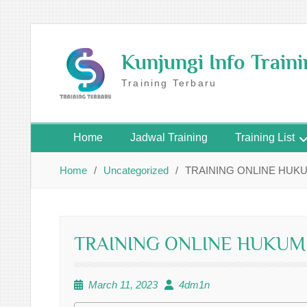
Skip
to
Kunjungi Info Train
content
Training Terbaru
Home
Jadwal Training
Training List
Home
Uncategorized
TRAINING ONLINE HUK
TRAINING ONLINE HUKU
March 11, 2023
4dm1n