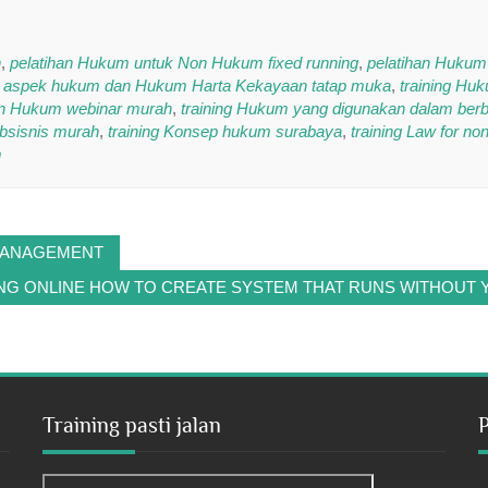
h
,
pelatihan Hukum untuk Non Hukum fixed running
,
pelatihan Hukum
 – aspek hukum dan Hukum Harta Kekayaan tatap muka
,
training Hu
on Hukum webinar murah
,
training Hukum yang digunakan dalam berb
bsisnis murah
,
training Konsep hukum surabaya
,
training Law for no
m
 MANAGEMENT
ING ONLINE HOW TO CREATE SYSTEM THAT RUNS WITHOUT 
Training pasti jalan