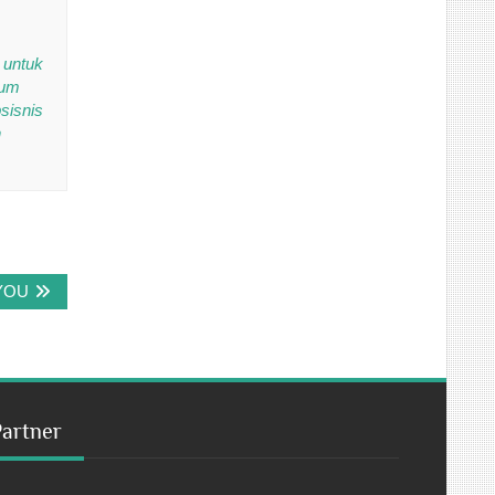
 untuk
kum
sisnis
n
YOU
Partner