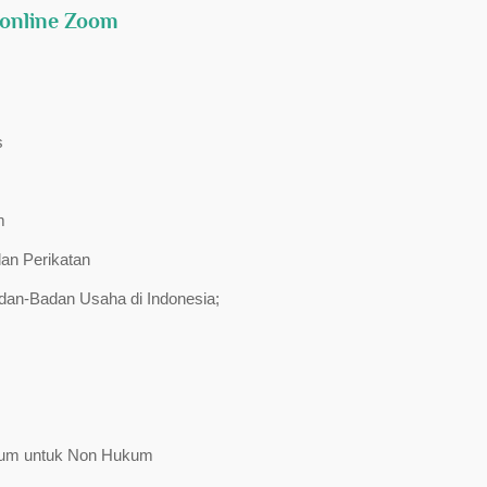
 online Zoom
s
m
an Perikatan
dan-Badan Usaha di Indonesia;
ukum untuk Non Hukum