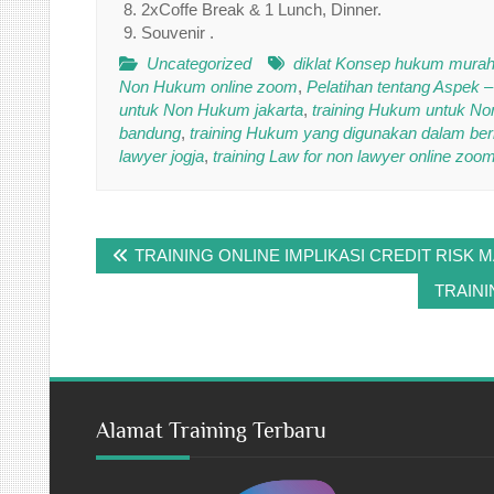
2xCoffe Break & 1 Lunch, Dinner.
Souvenir .
Uncategorized
diklat Konsep hukum mura
Non Hukum online zoom
,
Pelatihan tentang Aspek
untuk Non Hukum jakarta
,
training Hukum untuk N
bandung
,
training Hukum yang digunakan dalam ber
lawyer jogja
,
training Law for non lawyer online zoo
Post
TRAINING ONLINE IMPLIKASI CREDIT RISK
navigation
TRAIN
Alamat Training Terbaru