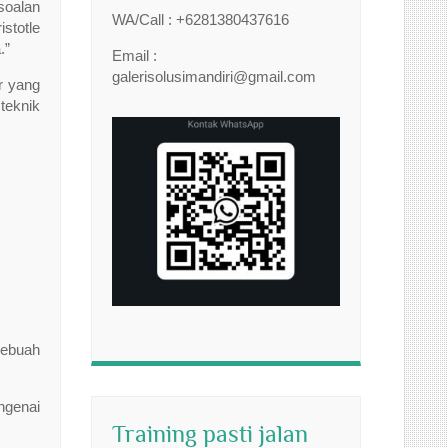
soalan
WA/Call : +6281380437616
stotle
.”
Email :
galerisolusimandiri@gmail.com
r yang
teknik
sebuah
ngenai
Training pasti jalan