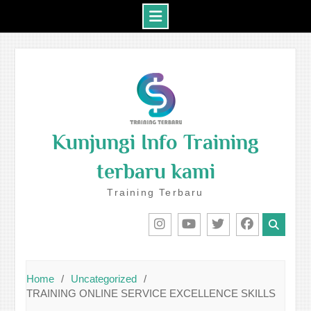
Skip
to
content
Kunjungi Info Training
terbaru kami
Training Terbaru
IG
Youtube
Twitter
Facebook
Home
Uncategorized
TRAINING ONLINE SERVICE EXCELLENCE SKILLS