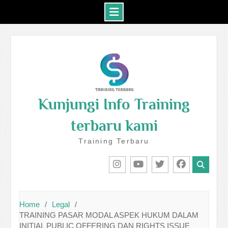
Skip
to
content
Kunjungi Info Training
terbaru kami
Training Terbaru
IG
Youtube
Twitter
Facebook
Home
Legal
TRAINING PASAR MODAL ASPEK HUKUM DALAM
INITIAL PUBLIC OFFERING DAN RIGHTS ISSUE