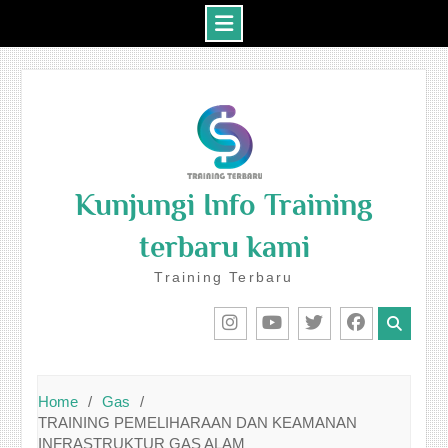
Skip
to
content
Kunjungi Info Training
terbaru kami
Training Terbaru
IG
Youtube
Twitter
Facebook
Home
Gas
TRAINING PEMELIHARAAN DAN KEAMANAN
INFRASTRUKTUR GAS ALAM