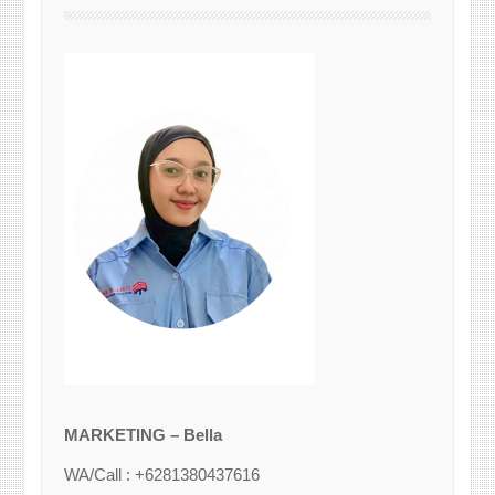
MARKETING – Bella
WA/Call : +6281380437616