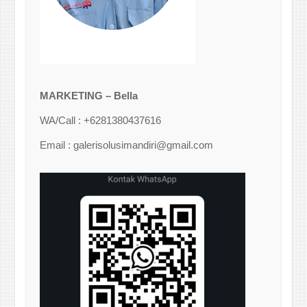
MARKETING – Bella
WA/Call : +6281380437616
Email : galerisolusimandiri@gmail.com