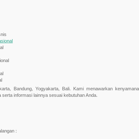
nis
sional
al
ional
al
al
 Jakarta, Bandung, Yogyakarta, Bali. Kami menawarkan kenyaman
serta informasi lainnya sesuai kebutuhan Anda.
alangan :