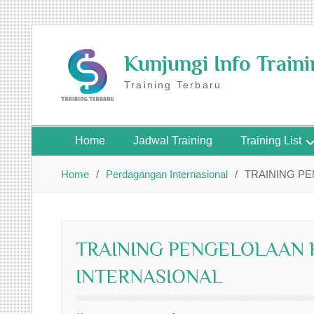
Skip
to
Kunjungi Info Train
content
Training Terbaru
Home
Jadwal Training
Training List
Home
Perdagangan Internasional
TRAINING P
TRAINING PENGELOLAAN
INTERNASIONAL