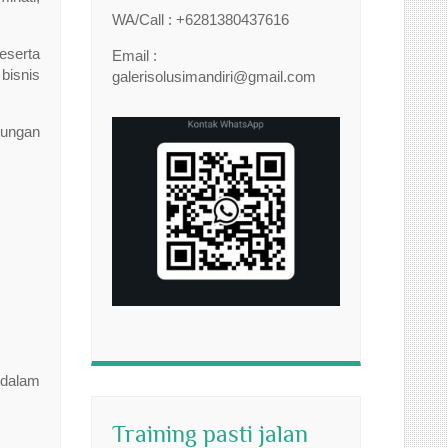
WA/Call : +6281380437616
eserta
Email :
 bisnis
galerisolusimandiri@gmail.com
tungan
 dalam
Training pasti jalan