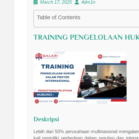
March 17, 2025
4dm1n
Table of Contents
TRAINING PENGELOLAAN HU
Deskripsi
Lebih dari 50% perusahaan multinasional mengalami
kali memiliki perbedaan dalam regulasi dan interp