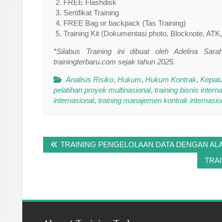
FREE Flashdisk
Sertifikat Training
FREE Bag or backpack (Tas Training)
Training Kit (Dokumentasi photo, Blocknote, ATK,
*Silabus Training ini dibuat oleh Adelina Sar
trainingterbaru.com sejak tahun 2025.
Analisis Risiko
,
Hukum
,
Hukum Kontrak
,
Kepatu
pelatihan proyek multinasional
,
training bisnis intern
internasional
,
training manajemen kontrak internasio
Post
TRAINING PENGELOLAAN DATA DENGAN ALA
navigation
TRA