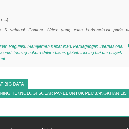
 etc)
ah S sebagai Content Writer yang telah berkontribusi pada w
han Regulasi
,
Manajemen Kepatuhan
,
Perdagangan Internasional
asional
,
training hukum dalam bisnis global
,
training hukum proyek
nal
T BIG DATA
INING TEKNOLOGI SOLAR PANEL UNTUK PEMBANGKITAN LIST