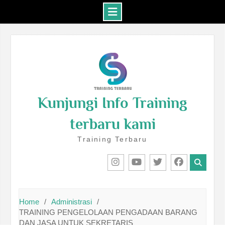
Skip
to
content
Kunjungi Info Training
terbaru kami
Training Terbaru
IG
Youtube
Twitter
Facebook
Home
Administrasi
TRAINING PENGELOLAAN PENGADAAN BARANG
DAN JASA UNTUK SEKRETARIS