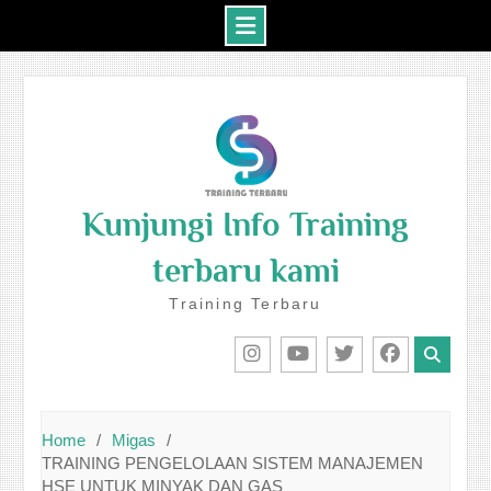
Skip
to
content
Kunjungi Info Training
terbaru kami
Training Terbaru
IG
Youtube
Twitter
Facebook
Home
Migas
TRAINING PENGELOLAAN SISTEM MANAJEMEN
HSE UNTUK MINYAK DAN GAS