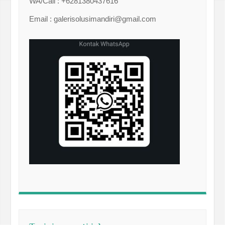
WA/Call : +6281380437616
Email : galerisolusimandiri@gmail.com