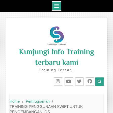
Skip
to
content
Kunjungi Info Training
terbaru kami
Training Terbaru
IG
Youtube
Twitter
Facebook
Home
Pemrograman
TRAINING PENGGUNAAN SWIFT UNTUK
PENGEMBANGAN IOS