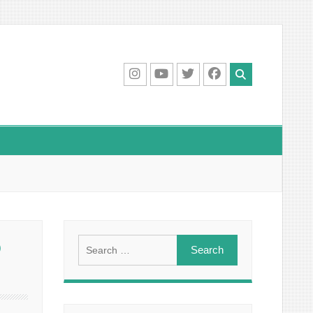
IG
Youtube
Twitter
Facebook
Search
D
for: