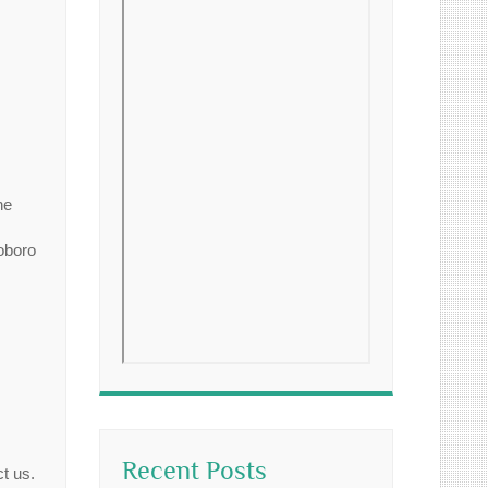
ne
oboro
Recent Posts
t us.