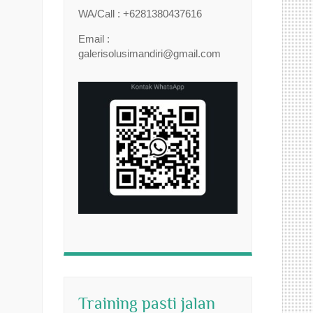
WA/Call : +6281380437616
Email :
galerisolusimandiri@gmail.com
Training pasti jalan