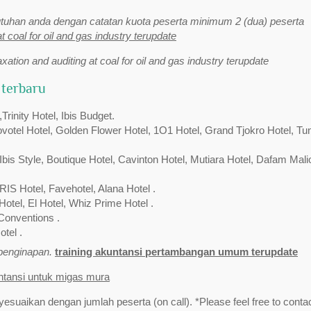
uhan anda dengan catatan kuota peserta minimum 2 (dua) peserta
at coal for oil and gas industry terupdate
axation and auditing at coal for oil and gas industry terupdate
 terbaru
inity Hotel, Ibis Budget.
Novotel Hotel, Golden Flower Hotel, 1O1 Hotel, Grand Tjokro Hotel, Tu
bis Style, Boutique Hotel, Cavinton Hotel, Mutiara Hotel, Dafam Mali
RIS Hotel, Favehotel, Alana Hotel .
Hotel, El Hotel, Whiz Prime Hotel .
Conventions .
tel .
/penginapan.
training akuntansi pertambangan umum terupdate
untansi untuk migas mura
yesuaikan dengan jumlah peserta (on call). *Please feel free to contac