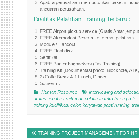
Apabila perusahaan membutuhkan paket in house 
anggaran perusahaan.
Fasilitas Pelatihan Training Terbaru :
FREE Airport pickup service (Gratis Antar jempu
FREE Akomodasi Peserta ke tempat pelatihan .
Module / Handout
FREE Flashdisk .
Sertifikat
FREE Bag or bagpackers (Tas Training) .
Training Kit (Dokumentasi photo, Blocknote, ATK,
2xCoffe Break & 1 Lunch, Dinner.
Souvenir .
Human Resource
interviewing and selection
professional recruitment
,
pelatihan rekrutmen profesi
training kualifikasi calon karyawan pasti running
,
tra
Post
TRAINING PROJECT MANAGEMENT FOR HR
navigation