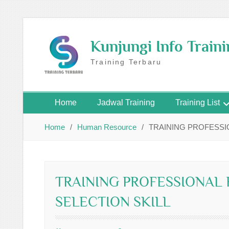
Skip
to
Kunjungi Info Train
content
Training Terbaru
Home
Jadwal Training
Training List
Home
Human Resource
TRAINING PROFESSI
TRAINING PROFESSIONAL
SELECTION SKILL