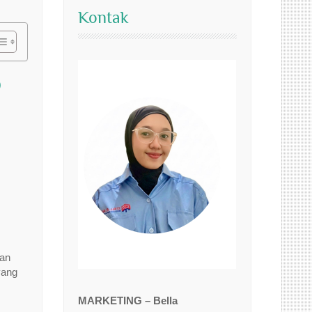
Kontak
D
aan
 yang
MARKETING – Bella