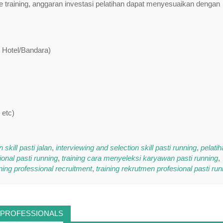
training, anggaran investasi pelatihan dapat menyesuaikan dengan
t Hotel/Bandara)
 etc)
 skill pasti jalan
,
interviewing and selection skill pasti running
,
pelati
onal pasti running
,
training cara menyeleksi karyawan pasti running
,
ining professional recruitment
,
training rekrutmen profesional pasti run
 PROFESSIONALS