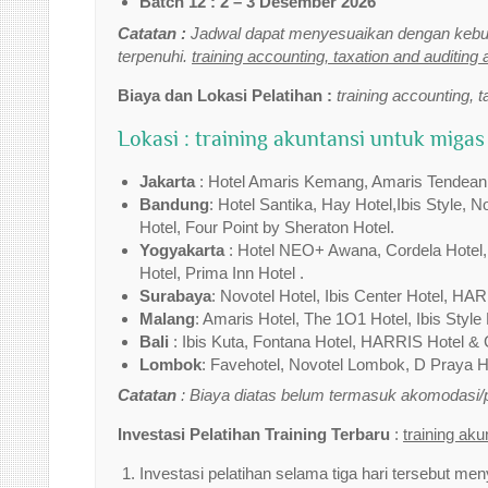
Batch 12 : 2 – 3 Desember 2026
Catatan :
Jadwal dapat menyesuaikan dengan kebut
terpenuhi.
training accounting, taxation and auditing 
Biaya dan Lokasi Pelatihan :
training accounting, t
Lokasi : training akuntansi untuk migas
Jakarta
: Hotel Amaris Kemang, Amaris Tendean,Tr
Bandung
: Hotel Santika, Hay Hotel,Ibis Style, 
Hotel, Four Point by Sheraton Hotel.
Yogyakarta
: Hotel NEO+ Awana, Cordela Hotel,I
Hotel, Prima Inn Hotel .
Surabaya
: Novotel Hotel, Ibis Center Hotel, HAR
Malang
: Amaris Hotel, The 1O1 Hotel, Ibis Style 
Bali
: Ibis Kuta, Fontana Hotel, HARRIS Hotel & 
Lombok
: Favehotel, Novotel Lombok, D Praya Ho
Catatan
: Biaya diatas belum termasuk akomodasi
Investasi Pelatihan Training Terbaru
:
training ak
Investasi pelatihan selama tiga hari tersebut men