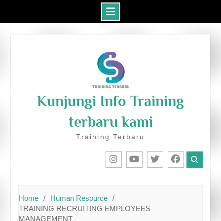
Skip
to
content
Kunjungi Info Training
terbaru kami
Training Terbaru
IG
Youtube
Twitter
Facebook
Home
Human Resource
TRAINING RECRUITING EMPLOYEES
MANAGEMENT