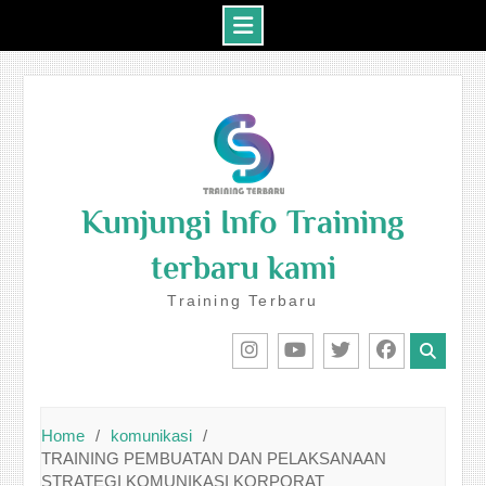
Skip
to
content
Kunjungi Info Training
terbaru kami
Training Terbaru
IG
Youtube
Twitter
Facebook
Home
komunikasi
TRAINING PEMBUATAN DAN PELAKSANAAN
STRATEGI KOMUNIKASI KORPORAT