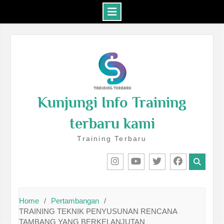
Skip
to
content
Kunjungi Info Training
terbaru kami
Training Terbaru
IG
Youtube
Twitter
Facebook
Home
Pertambangan
TRAINING TEKNIK PENYUSUNAN RENCANA
TAMBANG YANG BERKELANJUTAN