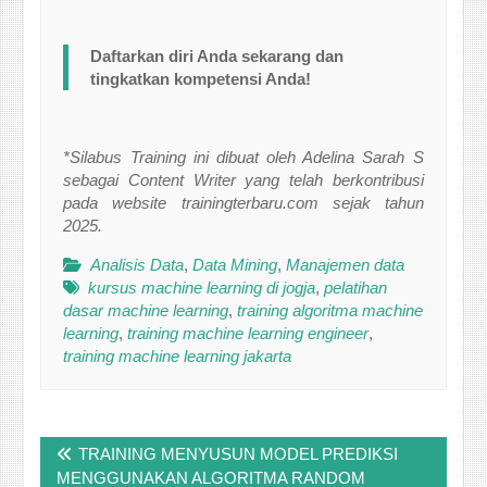
Daftarkan diri Anda sekarang dan
tingkatkan kompetensi Anda!
*Silabus Training ini dibuat oleh Adelina Sarah S
sebagai Content Writer yang telah berkontribusi
pada website trainingterbaru.com sejak tahun
2025.
Analisis Data
,
Data Mining
,
Manajemen data
kursus machine learning di jogja
,
pelatihan
dasar machine learning
,
training algoritma machine
learning
,
training machine learning engineer
,
training machine learning jakarta
Post
TRAINING MENYUSUN MODEL PREDIKSI
navigation
MENGGUNAKAN ALGORITMA RANDOM