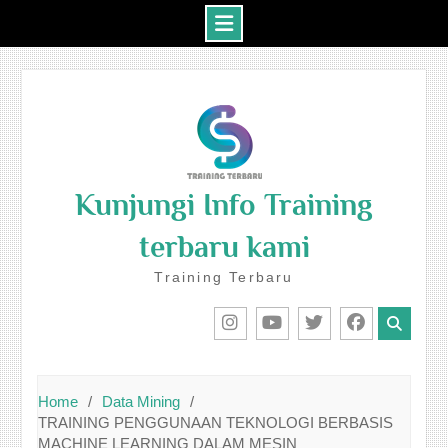
Skip
to
content
Kunjungi Info Training
terbaru kami
Training Terbaru
IG
Youtube
Twitter
Facebook
Home
Data Mining
TRAINING PENGGUNAAN TEKNOLOGI BERBASIS
MACHINE LEARNING DALAM MESIN