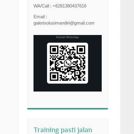
WA/Call : +6281380437616
Email :
galerisolusimandiri@gmail.com
Training pasti jalan