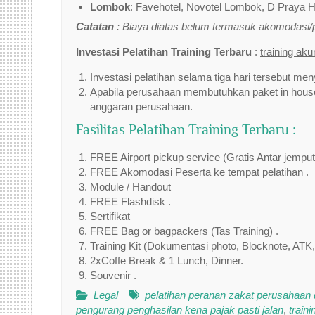
Lombok
: Favehotel, Novotel Lombok, D Praya Ho
Catatan
: Biaya diatas belum termasuk akomodasi
Investasi Pelatihan Training Terbaru
:
training ak
Investasi pelatihan selama tiga hari tersebut men
Apabila perusahaan membutuhkan paket in house 
anggaran perusahaan.
Fasilitas Pelatihan Training Terbaru :
FREE Airport pickup service (Gratis Antar jempu
FREE Akomodasi Peserta ke tempat pelatihan .
Module / Handout
FREE Flashdisk .
Sertifikat
FREE Bag or bagpackers (Tas Training) .
Training Kit (Dokumentasi photo, Blocknote, ATK,
2xCoffe Break & 1 Lunch, Dinner.
Souvenir .
Legal
pelatihan peranan zakat perusahaan
pengurang penghasilan kena pajak pasti jalan
,
train