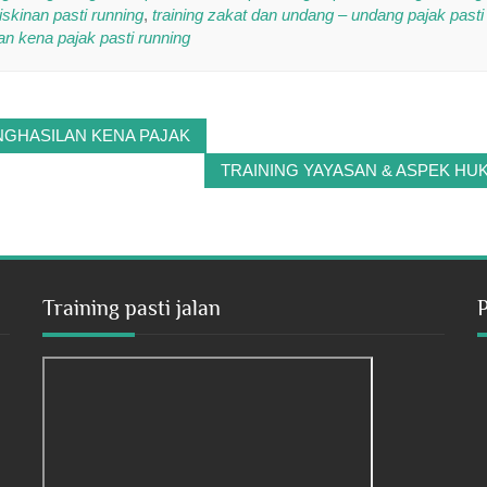
kinan pasti running
,
training zakat dan undang – undang pajak pasti
an kena pajak pasti running
NGHASILAN KENA PAJAK
TRAINING YAYASAN & ASPEK HU
Training pasti jalan