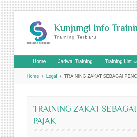
Skip
to
Kunjungi Info Train
content
Training Terbaru
Home
Jadwal Training
Training List
Home
Legal
TRAINING ZAKAT SEBAGAI PEN
TRAINING ZAKAT SEBAGA
PAJAK