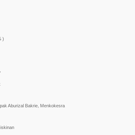
 )
”
k
burizal Bakrie, Menkokesra
iskinan