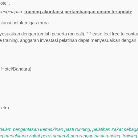
tel .
/penginapan.
training akuntansi pertambangan umum terupdate
untansi untuk migas mura
yesuaikan dengan jumlah peserta (on call). *Please feel free to contac
training, anggaran investasi pelatihan dapat menyesuaikan dengan
t Hotel/Bandara)
 etc)
 dalam pengentasan kemiskinan pasti running
,
pelatihan zakat sebaga
ing menghitung zakat perusahaan & perorangan pasti running
,
training