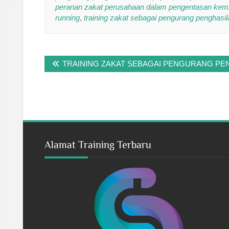
peranan zakat perusahaan dalam pengentasan kemis
running
,
training zakat sebagai pengurang penghasil
Post
TRAINING ZAKAT SEBAGAI PENGURANG PE
navigation
Alamat Training Terbaru