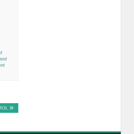
d
 and
ent
ROL