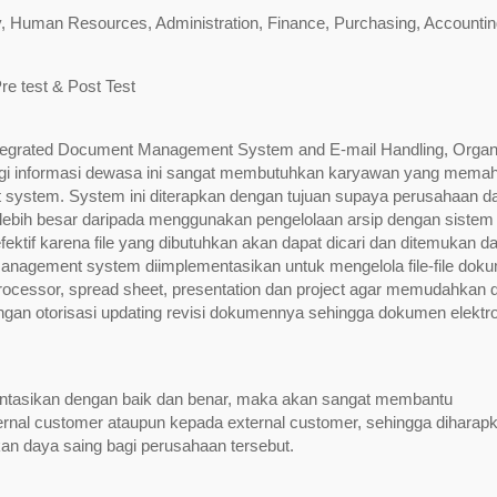
tary, Human Resources, Administration, Finance, Purchasing, Accountin
re test & Post Test
 Integrated Document Management System and E-mail Handling, Organ
ogi informasi dewasa ini sangat membutuhkan karyawan yang mema
 system. System ini diterapkan dengan tujuan supaya perusahaan d
ebih besar daripada menggunakan pengelolaan arsip dengan sistem fi
 efektif karena file yang dibutuhkan akan dapat dicari dan ditemukan d
management system diimplementasikan untuk mengelola file-file dok
d processor, spread sheet, presentation dan project agar memudahkan
engan otorisasi updating revisi dokumennya sehingga dokumen elektr
mentasikan dengan baik dan benar, maka akan sangat membantu
rnal customer ataupun kepada external customer, sehingga diharap
n daya saing bagi perusahaan tersebut.