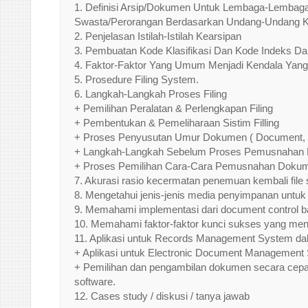
1. Definisi Arsip/Dokumen Untuk Lembaga-Lembag
Swasta/Perorangan Berdasarkan Undang-Undang Ke
2. Penjelasan Istilah-Istilah Kearsipan
3. Pembuatan Kode Klasifikasi Dan Kode Indeks D
4. Faktor-Faktor Yang Umum Menjadi Kendala Yan
5. Prosedure Filing System.
6. Langkah-Langkah Proses Filing
+ Pemilihan Peralatan & Perlengkapan Filing
+ Pembentukan & Pemeliharaan Sistim Filling
+ Proses Penyusutan Umur Dokumen ( Document, 
+ Langkah-Langkah Sebelum Proses Pemusnahan
+ Proses Pemilihan Cara-Cara Pemusnahan Doku
7. Akurasi rasio kecermatan penemuan kembali file
8. Mengetahui jenis-jenis media penyimpanan untuk e
9. Memahami implementasi dari document control b
10. Memahami faktor-faktor kunci sukses yang men
11. Aplikasi untuk Records Management System d
+ Aplikasi untuk Electronic Document Managemen
+ Pemilihan dan pengambilan dokumen secara cepat 
software.
12. Cases study / diskusi / tanya jawab