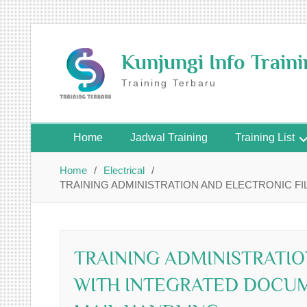
Skip
to
Kunjungi Info Train
content
Training Terbaru
Home
Jadwal Training
Training List
Home
Electrical
TRAINING ADMINISTRATION AND ELECTRONIC 
TRAINING ADMINISTRATIO
WITH INTEGRATED DOCU