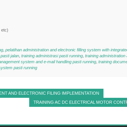
 etc)
ng
,
pelatihan administration and electronic filling system with integrate
asti jalan
,
training administrasi pasti running
,
training administration
management system and e-mail handling pasti running
,
training docum
g system pasti running
T AND ELECTRONIC FILING IMPLEMENTATION
TRAINING AC DC ELECTRICAL MOTOR CONT