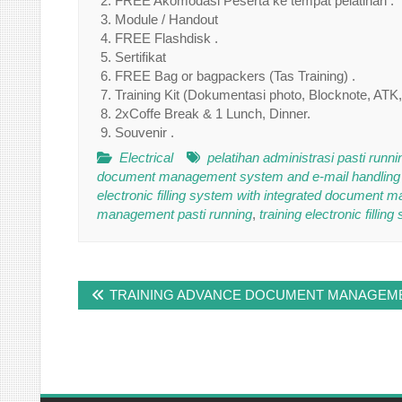
FREE Akomodasi Peserta ke tempat pelatihan .
Module / Handout
FREE Flashdisk .
Sertifikat
FREE Bag or bagpackers (Tas Training) .
Training Kit (Dokumentasi photo, Blocknote, ATK,
2xCoffe Break & 1 Lunch, Dinner.
Souvenir .
Electrical
pelatihan administrasi pasti runni
document management system and e-mail handling p
electronic filling system with integrated document 
management pasti running
,
training electronic fillin
Post
TRAINING ADVANCE DOCUMENT MANAGEMEN
navigation