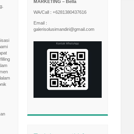
MARKETING – Bella
g.
WA/Call : +6281380437616
Email :
galerisolusimandiri@gmail.com
isasi
hami
apat
lling
alam
umen
 dalam
onik
kan