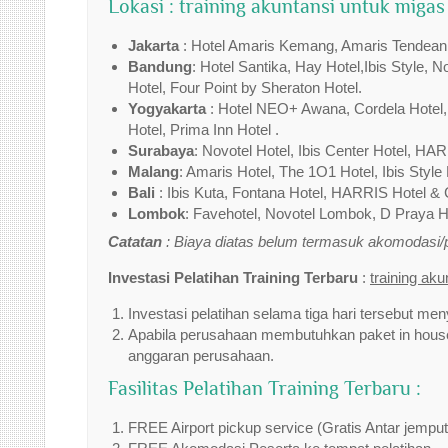
Lokasi : training akuntansi untuk migas
Jakarta
: Hotel Amaris Kemang, Amaris Tendean,Tr
Bandung
: Hotel Santika, Hay Hotel,Ibis Style, 
Hotel, Four Point by Sheraton Hotel.
Yogyakarta
: Hotel NEO+ Awana, Cordela Hotel,I
Hotel, Prima Inn Hotel .
Surabaya
: Novotel Hotel, Ibis Center Hotel, HAR
Malang
: Amaris Hotel, The 1O1 Hotel, Ibis Style 
Bali
: Ibis Kuta, Fontana Hotel, HARRIS Hotel & 
Lombok
: Favehotel, Novotel Lombok, D Praya Ho
Catatan
: Biaya diatas belum termasuk akomodasi
Investasi Pelatihan Training Terbaru
:
training ak
Investasi pelatihan selama tiga hari tersebut men
Apabila perusahaan membutuhkan paket in house 
anggaran perusahaan.
Fasilitas Pelatihan Training Terbaru :
FREE Airport pickup service (Gratis Antar jempu