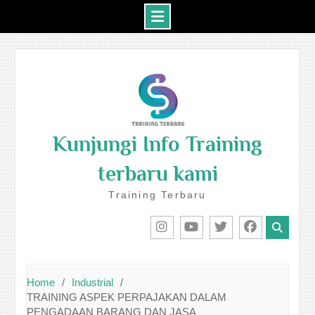
Skip
to
content
Kunjungi Info Training
terbaru kami
Training Terbaru
IG
Youtube
Twitter
Facebook
Home
Industrial
TRAINING ASPEK PERPAJAKAN DALAM
PENGADAAN BARANG DAN JASA