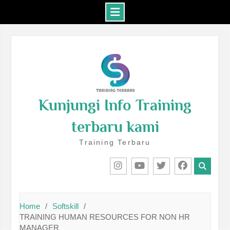
Skip
to
content
Kunjungi Info Training
terbaru kami
Training Terbaru
IG
Youtube
Twitter
Facebook
Home
Softskill
TRAINING HUMAN RESOURCES FOR NON HR
MANAGER