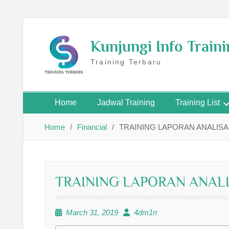
Skip
to
Kunjungi Info Train
content
Training Terbaru
Home
Jadwal Training
Training List
Home
Financial
TRAINING LAPORAN ANALIS
TRAINING LAPORAN ANAL
March 31, 2019
4dm1n