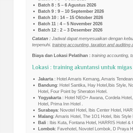
Batch 8 : 5 – 6 Agustus 2026
Batch 9 : 9 – 10 September 2026
Batch 10 : 14 – 15 Oktober 2026
Batch 11 : 4 – 5 November 2026
Batch 12 : 2 – 3 Desember 2026
Catatan :
Jadwal dapat menyesuaikan dengan kebut
terpenuhi.
training accounting, taxation and auditing 
Biaya dan Lokasi Pelatihan :
training accounting, t
Lokasi : training akuntansi untuk migas
Jakarta
: Hotel Amaris Kemang, Amaris Tendean,Tr
Bandung
: Hotel Santika, Hay Hotel,Ibis Style, 
Hotel, Four Point by Sheraton Hotel.
Yogyakarta
: Hotel NEO+ Awana, Cordela Hotel,I
Hotel, Prima Inn Hotel .
Surabaya
: Novotel Hotel, Ibis Center Hotel, HAR
Malang
: Amaris Hotel, The 1O1 Hotel, Ibis Style 
Bali
: Ibis Kuta, Fontana Hotel, HARRIS Hotel & 
Lombok
: Favehotel, Novotel Lombok, D Praya Ho