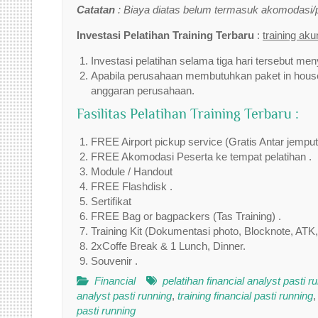
Catatan
: Biaya diatas belum termasuk akomodasi
Investasi Pelatihan Training Terbaru
:
training ak
Investasi pelatihan selama tiga hari tersebut men
Apabila perusahaan membutuhkan paket in house 
anggaran perusahaan.
Fasilitas Pelatihan Training Terbaru :
FREE Airport pickup service (Gratis Antar jempu
FREE Akomodasi Peserta ke tempat pelatihan .
Module / Handout
FREE Flashdisk .
Sertifikat
FREE Bag or bagpackers (Tas Training) .
Training Kit (Dokumentasi photo, Blocknote, ATK,
2xCoffe Break & 1 Lunch, Dinner.
Souvenir .
Financial
pelatihan financial analyst pasti r
analyst pasti running
,
training financial pasti running
pasti running