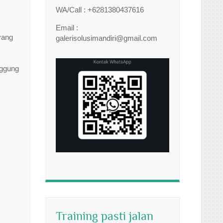
WA/Call : +6281380437616
Email :
yang
galerisolusimandiri@gmail.com
nggung
Training pasti jalan