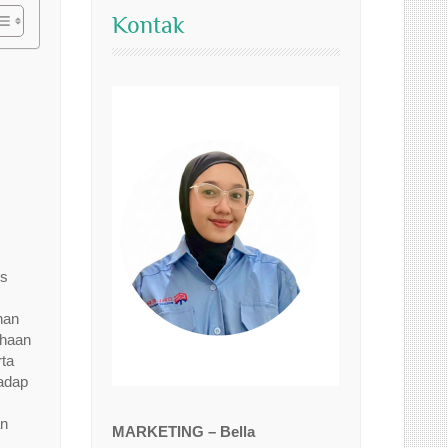
Kontak
is
nan
ahaan
rta
hadap
an
MARKETING – Bella