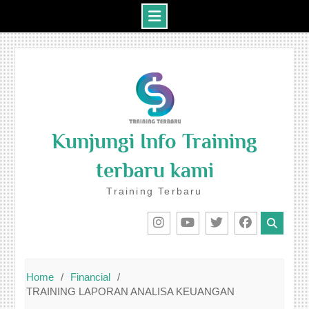
Skip
to
content
Kunjungi Info Training
terbaru kami
Training Terbaru
IG
Youtube
Twitter
Facebook
Home
Financial
TRAINING LAPORAN ANALISA KEUANGAN