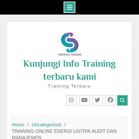
Skip
to
content
Kunjungi Info Training
terbaru kami
Training Terbaru
IG
Youtube
Twitter
Facebook
Home
Uncategorized
TRAINING ONLINE ENERGI LISTRIK AUDIT DAN
MANAJEMEN