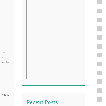
ruktur
eserta
oretis
r yang
Recent Posts