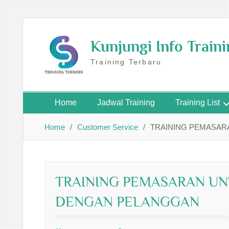
Skip
to
Kunjungi Info Train
content
Training Terbaru
Home
Jadwal Training
Training List
Home
Customer Service
TRAINING PEMASA
TRAINING PEMASARAN U
DENGAN PELANGGAN