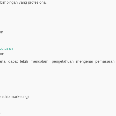
 bimbingan yang profesional.
an
putusan
gan
eserta dapat lebih mendalami pengetahuan mengenai pemasaran
onship marketing)
l