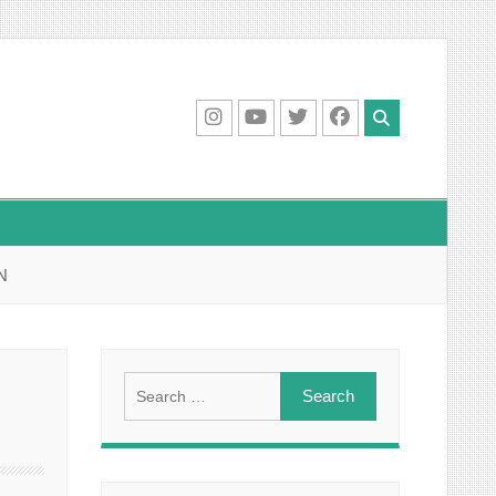
IG
Youtube
Twitter
Facebook
N
Search
for: