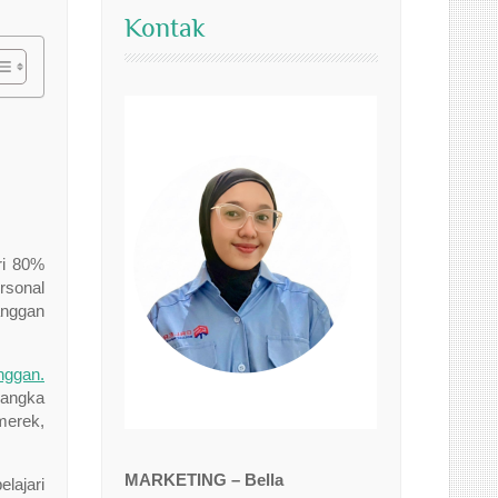
Kontak
N
ri 80%
rsonal
anggan
nggan.
jangka
merek,
MARKETING – Bella
lajari