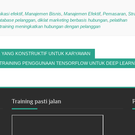
kasi efektif
,
Manajemen Bisnis
,
Manajemen Efektif
,
Pemasaran
,
Str
atabase pelanggan
,
diklat marketing berbasis hubungan
,
pelatihan
training meningkatkan hubungan dengan pelanggan
IK YANG KONSTRUKTIF UNTUK KARYAWAN
TRAINING PENGGUNAAN TENSORFLOW UNTUK DEEP LEARN
Training pasti jalan