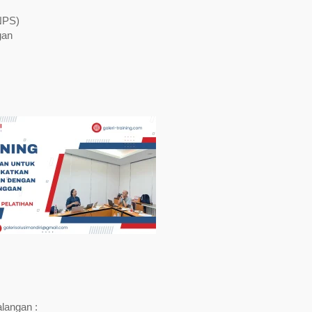
NPS)
gan
alangan :