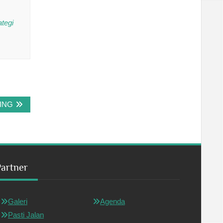
ategi
ING
Partner
Galeri
Agenda
Pasti Jalan