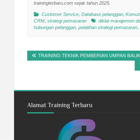
trainingterbaru.com sejak tahun 2025.
Customer Service
,
Database pelanggan
,
Komuni
CRM
,
strategi pemasaran
diklat manajemen d
hubungan pelanggan
,
pelatihan strategi pemasaran
,
Post
TRAINING TEKNIK PEMBERIAN UMPAN BAL
navigation
Alamat Training Terbaru