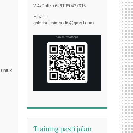
WA/Call : +6281380437616
Email :
galerisolusimandiri@gmail.com
 untuk
Training pasti jalan