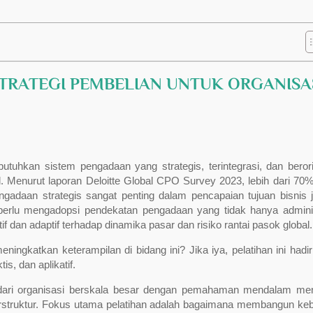
TRATEGI PEMBELIAN UNTUK ORGANISA
uhkan sistem pengadaan yang strategis, terintegrasi, dan berori
al. Menurut laporan Deloitte Global CPO Survey 2023, lebih dari 70%
adaan strategis sangat penting dalam pencapaian tujuan bisnis 
erlu mengadopsi pendekatan pengadaan yang tidak hanya administ
if dan adaptif terhadap dinamika pasar dan risiko rantai pasok global.
ngkatkan keterampilan di bidang ini? Jika iya, pelatihan ini hadir
, dan aplikatif.
a dari organisasi berskala besar dengan pemahaman mendalam me
rstruktur. Fokus utama pelatihan adalah bagaimana membangun keb