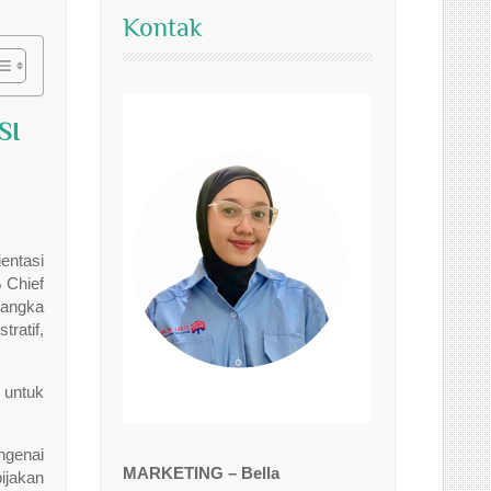
Kontak
SI
entasi
 Chief
jangka
ratif,
 untuk
ngenai
MARKETING – Bella
ijakan