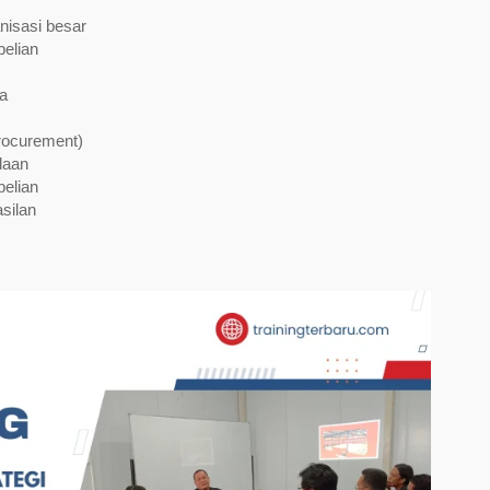
nisasi besar
elian
a
rocurement)
daan
belian
silan