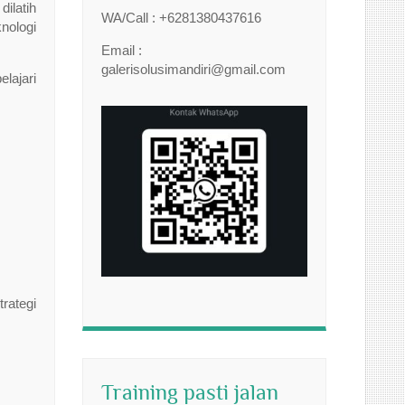
dilatih
WA/Call : +6281380437616
nologi
Email :
galerisolusimandiri@gmail.com
lajari
rategi
Training pasti jalan