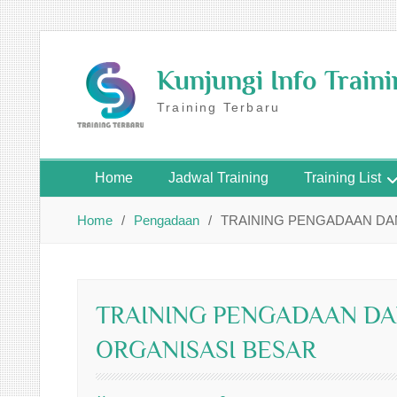
Skip
to
Kunjungi Info Train
content
Training Terbaru
Home
Jadwal Training
Training List
Home
Pengadaan
TRAINING PENGADAAN DA
TRAINING PENGADAAN DA
ORGANISASI BESAR