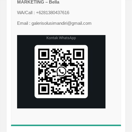
MARKETING – Bella
WA/Call : +6281380437616
Email : galerisolusimandiri@gmail.com