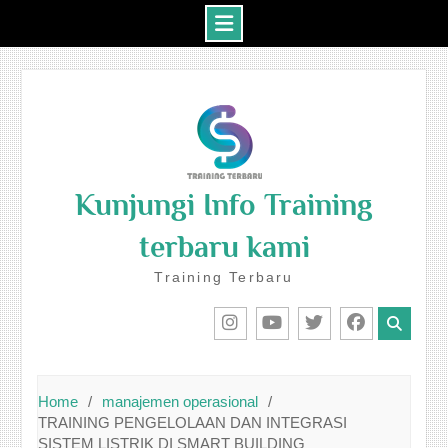
Skip
to
content
Kunjungi Info Training
terbaru kami
Training Terbaru
IG
Youtube
Twitter
Facebook
Home
manajemen operasional
TRAINING PENGELOLAAN DAN INTEGRASI
SISTEM LISTRIK DI SMART BUILDING