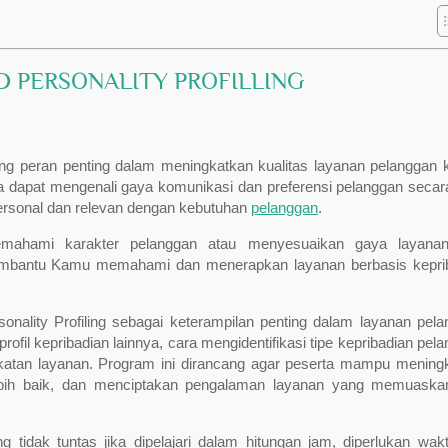
ND PERSONALITY PROFILLING
ng peran penting dalam meningkatkan kualitas layanan pelanggan 
ta dapat mengenali gaya komunikasi dan preferensi pelanggan secara
personal dan relevan dengan kebutuhan
pelanggan
.
mahami karakter pelanggan atau menyesuaikan gaya layanan
uk membantu Kamu memahami dan menerapkan layanan berbasis kepri
nality Profiling sebagai keterampilan penting dalam layanan pela
fil kepribadian lainnya, cara mengidentifikasi tipe kepribadian pela
katan layanan. Program ini dirancang agar peserta mampu mening
ebih baik, dan menciptakan pengalaman layanan yang memuaska
ng tidak tuntas jika dipelajari dalam hitungan jam, diperlukan wak