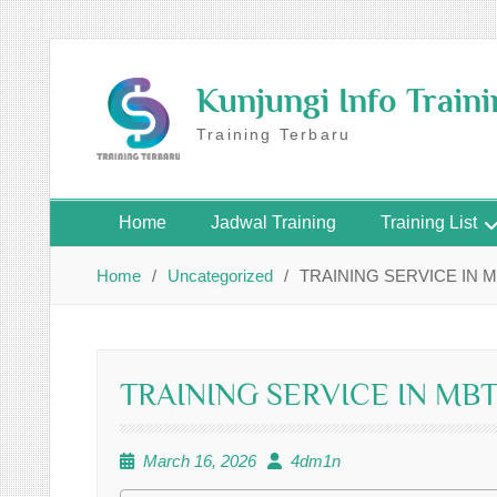
Skip
to
Kunjungi Info Train
content
Training Terbaru
Home
Jadwal Training
Training List
Home
Uncategorized
TRAINING SERVICE IN 
TRAINING SERVICE IN MB
March 16, 2026
4dm1n