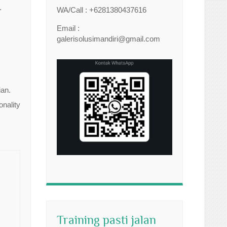
.
WA/Call : +6281380437616
Email :
galerisolusimandiri@gmail.com
an.
nality
Training pasti jalan