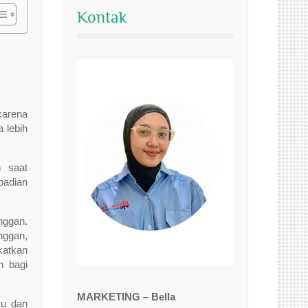
Kontak
karena
 lebih
 saat
badian
nggan.
nggan,
katkan
n bagi
MARKETING – Bella
tu dan